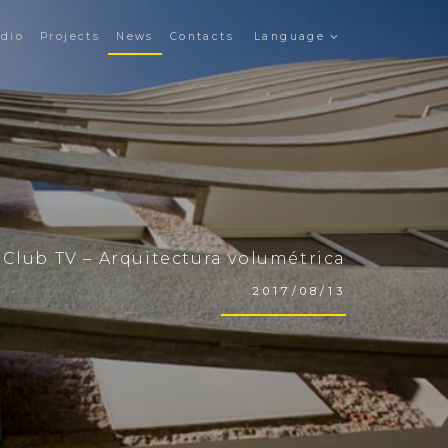
udio
Projects
News
Contacts
Language
 Club TV – Arquitectura volumétrica
2017/08/13