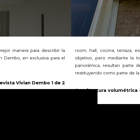
mejor manera para describir la
room, hall, cocina, terraza, e
an Dembo, en exclusiva para el
objetivo, pero mediante la tr
panorámica, resultan parte
restituyendo como parte de la
evista Vivian Dembo 1 de 2
Arquitectura volumétrica 
2